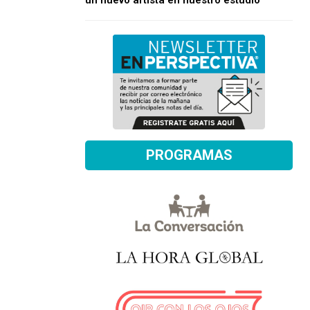
un nuevo artista en nuestro estudio
PROGRAMAS