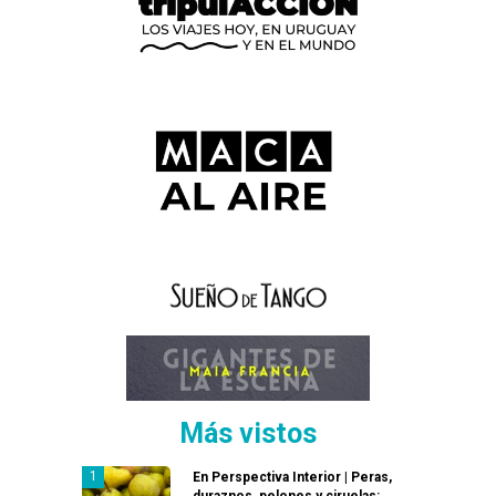
Más vistos
En Perspectiva Interior | Peras,
duraznos, pelones y ciruelas: