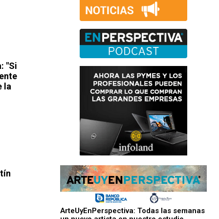
: "Si
dente
 la
tín
ArteUyEnPerspectiva: Todas las semanas