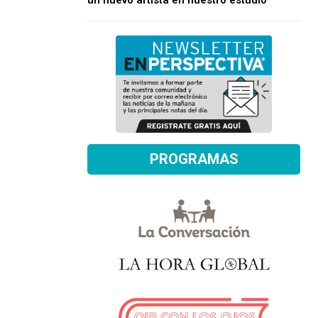
un nuevo artista en nuestro estudio
PROGRAMAS