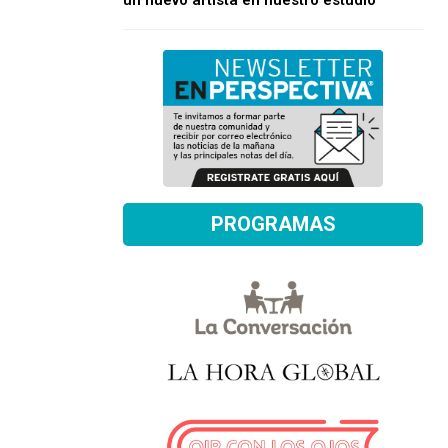
un nuevo artista en nuestro estudio
PROGRAMAS