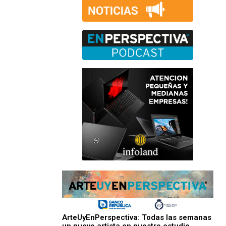
ArteUyEnPerspectiva: Todas las semanas