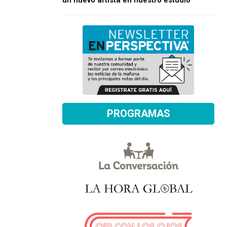
un nuevo artista en nuestro estudio
PROGRAMAS