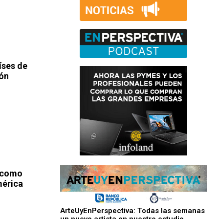
íses de
ión
a como
mérica
ArteUyEnPerspectiva: Todas las semanas