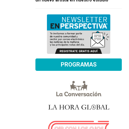
un nuevo artista en nuestro estudio
PROGRAMAS