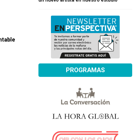
un nuevo artista en nuestro estudio
ntable
PROGRAMAS