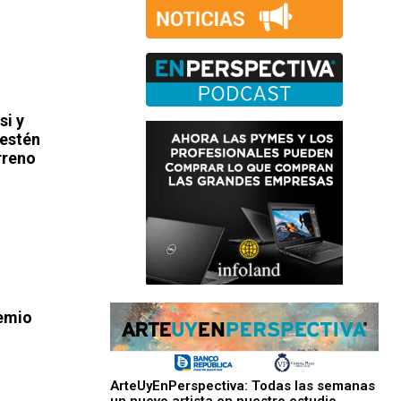
si y
 estén
rreno
remio
ArteUyEnPerspectiva: Todas las semanas