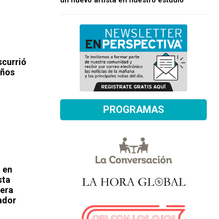
un nuevo artista en nuestro estudio
scurrió
años
PROGRAMAS
 en
sta
 era
iador