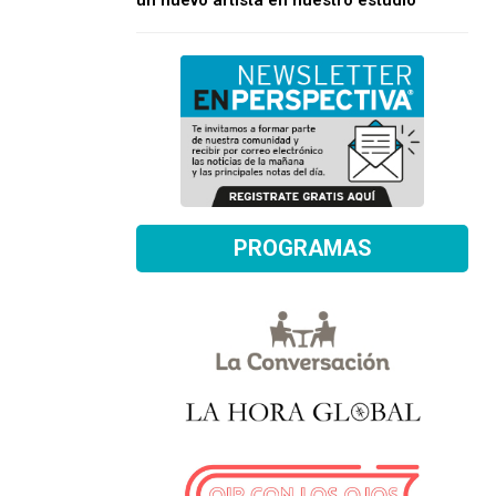
un nuevo artista en nuestro estudio
PROGRAMAS