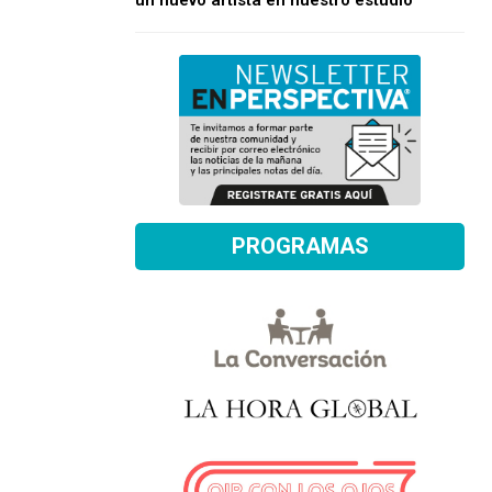
un nuevo artista en nuestro estudio
PROGRAMAS