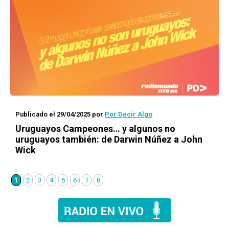
Publicado el 29/04/2025
por
Por Decir Algo
Uruguayos Campeones… y algunos no
uruguayos también: de Darwin Núñez a John
Wick
1
2
3
4
5
6
7
8