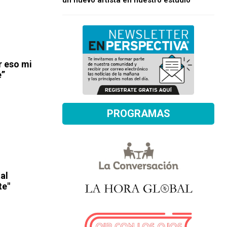
un nuevo artista en nuestro estudio
r eso mi
e”
PROGRAMAS
tal
te"