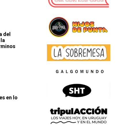
a del
 la
érminos
es en lo