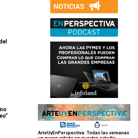
del
imo
eo”
ArteUyEnPerspectiva: Todas las semanas