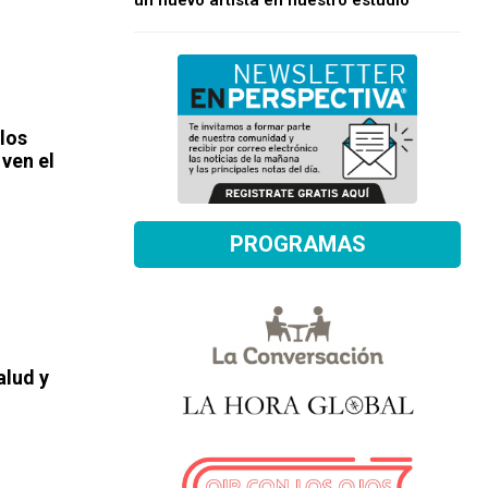
un nuevo artista en nuestro estudio
los
ven el
PROGRAMAS
alud y