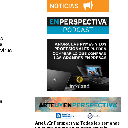
as
el
 virus
n
ArteUyEnPerspectiva: Todas las semanas