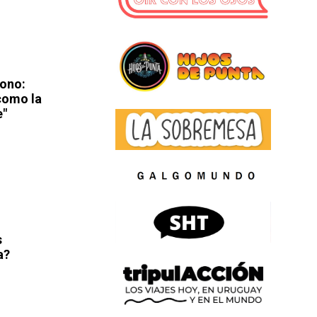
mono:
como la
e"
s
a?