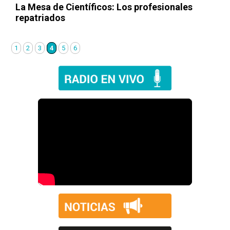
La Mesa de Científicos
: Los profesionales
repatriados
1
2
3
4
5
6