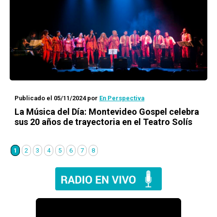
Publicado el 05/11/2024
por
En Perspectiva
La Música del Día: Montevideo Gospel celebra
sus 20 años de trayectoria en el Teatro Solís
1
2
3
4
5
6
7
8