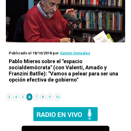
Publicado el 18/10/2018
por
Gastón González
Pablo Mieres sobre el "espacio
socialdemócrata" (con Valenti, Amado y
Franzini Batlle): "Vamos a pelear para ser una
opción efectiva de gobierno"
3
4
5
6
7
8
9
10