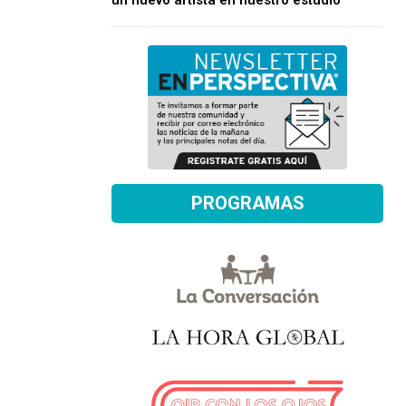
un nuevo artista en nuestro estudio
PROGRAMAS