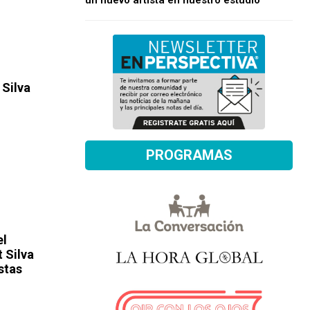
un nuevo artista en nuestro estudio
 Silva
PROGRAMAS
el
 Silva
stas