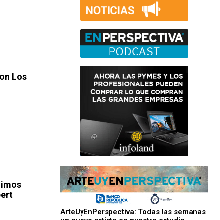
on Los
uimos
bert
ArteUyEnPerspectiva: Todas las semanas