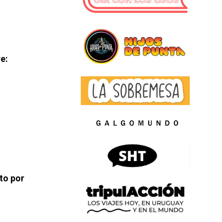
e:
to por