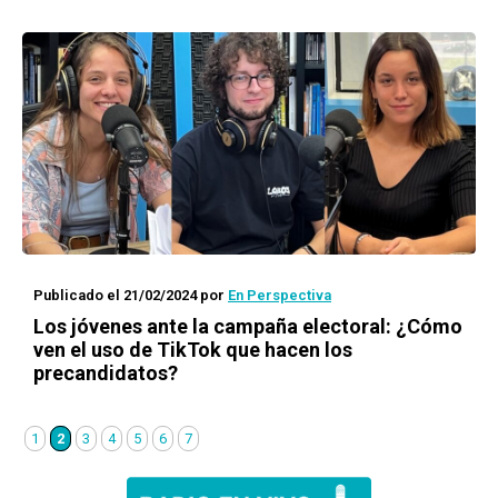
Publicado el 21/02/2024
por
En Perspectiva
Los jóvenes ante la campaña electoral: ¿Cómo
ven el uso de TikTok que hacen los
precandidatos?
1
2
3
4
5
6
7