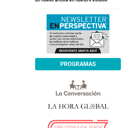
un nuevo artista en nuestro estudio
PROGRAMAS