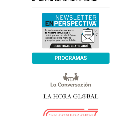
un nuevo artista en nuestro estudio
PROGRAMAS