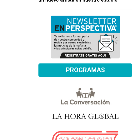
un nuevo artista en nuestro estudio
PROGRAMAS