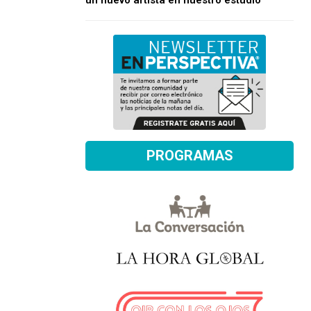
un nuevo artista en nuestro estudio
PROGRAMAS