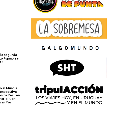
 la segunda
ko Fujimori y
z?
ó al Mundial
consecutiva
ontra Perú en
nario. Con
ra (Por