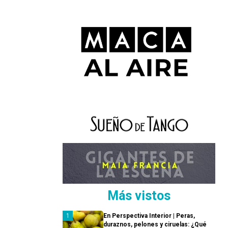
Más vistos
En Perspectiva Interior | Peras,
duraznos, pelones y ciruelas: ¿Qué