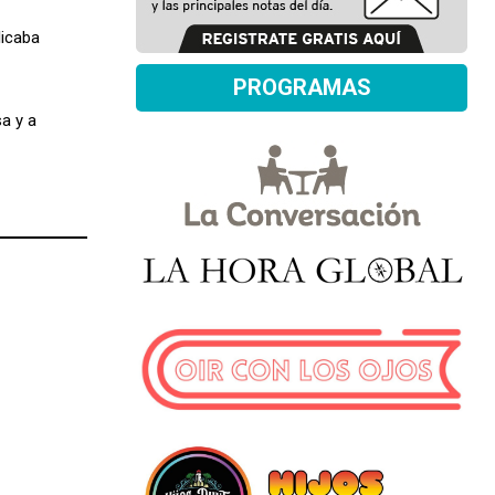
licaba
PROGRAMAS
a y a