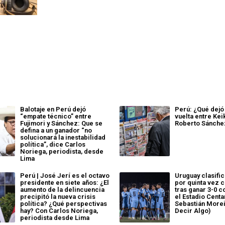
Balotaje en Perú dejó
Perú: ¿Qué dejó
“empate técnico” entre
vuelta entre Kei
Fujimori y Sánchez: Que se
Roberto Sánche
defina a un ganador “no
solucionará la inestabilidad
política”, dice Carlos
Noriega, periodista, desde
Lima
Perú | José Jerí es el octavo
Uruguay clasific
presidente en siete años: ¿El
por quinta vez 
aumento de la delincuencia
tras ganar 3-0 c
precipitó la nueva crisis
el Estadio Centa
política? ¿Qué perspectivas
Sebastián Morei
hay? Con Carlos Noriega,
Decir Algo)
periodista desde Lima