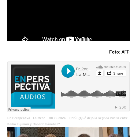
Foto:
AFP
En Perspectiva
·
La Mesa – 08.06.2026 – Perú: ¿Qué dejó la segnda vuelta entre
Keiko Fujimori y Roberto Sánchez?