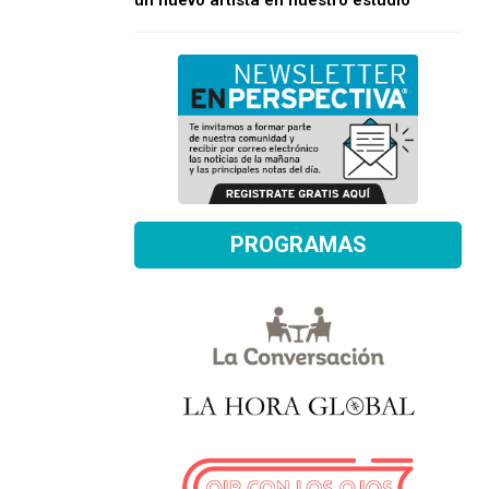
un nuevo artista en nuestro estudio
PROGRAMAS