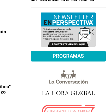
un nuevo artista en nuestro estudio
ión
PROGRAMAS
ítica”
zzo