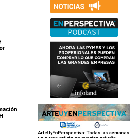
e
or
rmación
HH
ArteUyEnPerspectiva: Todas las semanas