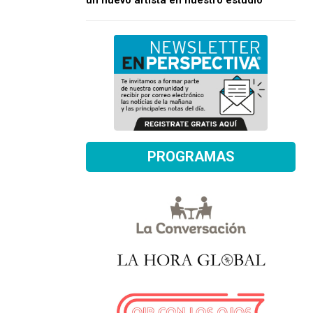
un nuevo artista en nuestro estudio
PROGRAMAS