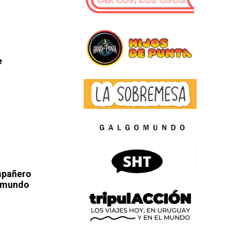
e
mpañero
l mundo