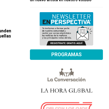
un nuevo artista en nuestro estudio
funden
uellas
PROGRAMAS