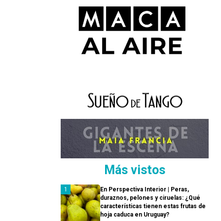
Más vistos
En Perspectiva Interior | Peras,
duraznos, pelones y ciruelas: ¿Qué
características tienen estas frutas de
hoja caduca en Uruguay?