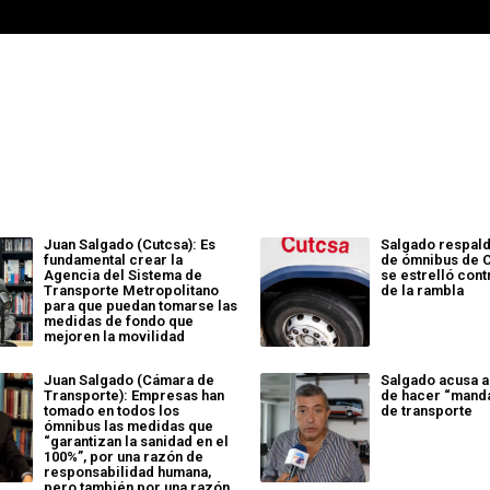
Juan Salgado (Cutcsa): Es
Salgado respald
fundamental crear la
de ómnibus de 
Agencia del Sistema de
se estrelló cont
Transporte Metropolitano
de la rambla
para que puedan tomarse las
medidas de fondo que
mejoren la movilidad
Juan Salgado (Cámara de
Salgado acusa a
Transporte): Empresas han
de hacer “mand
tomado en todos los
de transporte
ómnibus las medidas que
“garantizan la sanidad en el
100%”, por una razón de
responsabilidad humana,
pero también por una razón