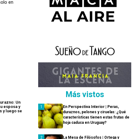
solo en
Más vistos
urazno: Un
u esposa y
En Perspectiva Interior | Peras,
os y luego se
duraznos, pelones y ciruelas: ¿Qué
características tienen estas frutas de
hoja caduca en Uruguay?
La Mesa de Filósofos | Ortega y