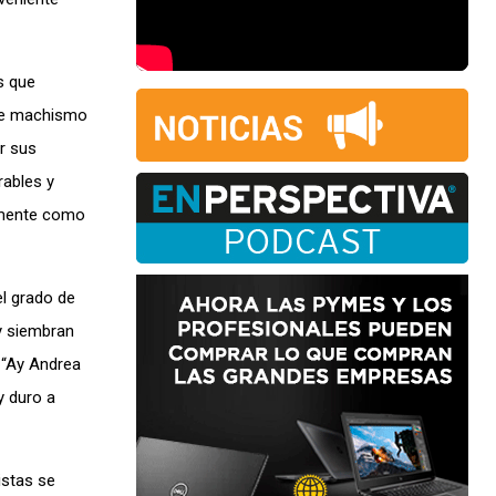
s que
ese machismo
r sus
rables y
remente como
el grado de
 y siembran
 “Ay Andrea
y duro a
istas se