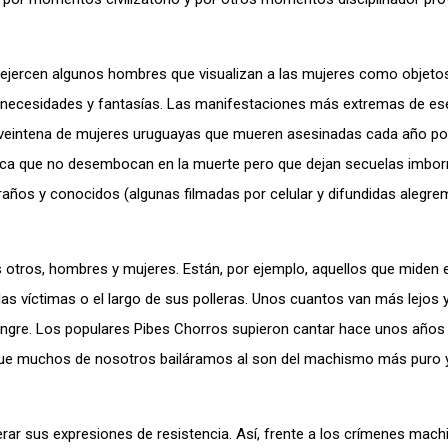
e ejercen algunos hombres que visualizan a las mujeres como objeto
, necesidades y fantasías. Las manifestaciones más extremas de 
a veintena de mujeres uruguayas que mueren asesinadas cada año po
tica que no desembocan en la muerte pero que dejan secuelas imbor
traños y conocidos (algunas filmadas por celular y difundidas aleg
s otros, hombres y mujeres. Están, por ejemplo, aquellos que miden 
e las víctimas o el largo de sus polleras. Unos cuantos van más lejos
angre. Los populares Pibes Chorros supieron cantar hace unos años
a que muchos de nosotros bailáramos al son del machismo más puro 
r sus expresiones de resistencia. Así, frente a los crímenes mach