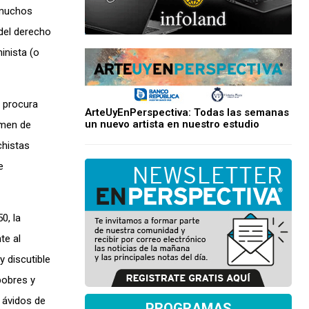
, muchos
del derecho
inista (o
e procura
ArteUyEnPerspectiva: Todas las semanas
un nuevo artista en nuestro estudio
imen de
chistas
e
0, la
te al
 discutible
pobres y
 ávidos de
PROGRAMAS