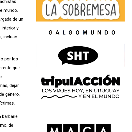
machistas
te mundo.
cargada de un
interior y
, incluso
do por los
erente que
e
más, dejar
 de género.
íctimas.
a barbarie
smo, de