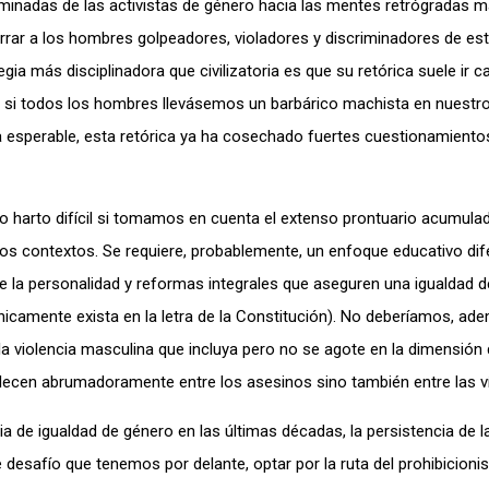
uminadas de las activistas de género hacia las mentes retrógradas 
rrar a los hombres golpeadores, violadores y discriminadores de es
ia más disciplinadora que civilizatoria es que su retórica suele ir 
 si todos los hombres llevásemos un barbárico machista en nuestro 
 esperable, esta retórica ya ha cosechado fuertes cuestionamientos
o harto difícil si tomamos en cuenta el extenso prontuario acumula
s contextos. Se requiere, probablemente, un enfoque educativo dif
 la personalidad y reformas integrales que aseguren una igualdad d
camente exista en la letra de la Constitución). No deberíamos, ade
la violencia masculina que incluya pero no se agote en la dimensión
lecen abrumadoramente entre los asesinos sino también entre las v
 de igualdad de género en las últimas décadas, la persistencia de l
esafío que tenemos por delante, optar por la ruta del prohibicioni