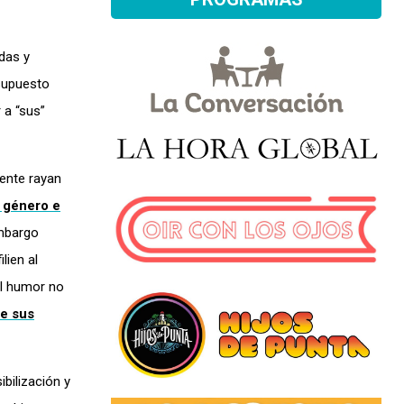
das y
supuesto
 a “sus”
ente rayan
e género e
embargo
lien al
el humor no
de sus
bilización y