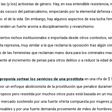
las (y los) activistas de género. Hay, en esa entendible resistencia
 más oscuro del patriarcalismo, empezando por la elemental defensa 
: el de la vida. Sin embargo, hay algunos aspectos de esa lucha fem
renden un fuerte aroma a disciplinamiento y revanchismo.
 ciertos nichos institucionales e importada desde otros contextos, s
ta represiva, muy similar a la que reclama la oposición tras algún cr
s de las feministas que reclaman mano dura para los criminales ma
nte al incremento de penas para otros delitos o a reducir la edad d
proponía sortear los servicios de una prostituta
en una rifa de $ 5
por un enfoque abolicionista de la prostitución que penalice duramen
uropeos pero resistida por muchos otros pues está basada en un muy
un mercado sostenido por una fuerte oferta compuesta por mujeres 
nsables y por una fuerte demanda proveniente de miles de hombres