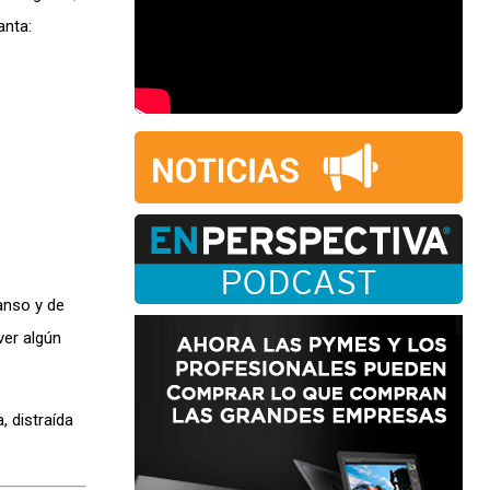
anta:
anso y de
ver algún
, distraída