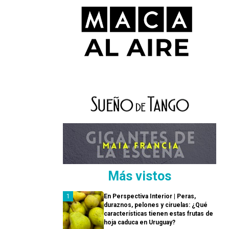
Más vistos
En Perspectiva Interior | Peras,
duraznos, pelones y ciruelas: ¿Qué
características tienen estas frutas de
hoja caduca en Uruguay?