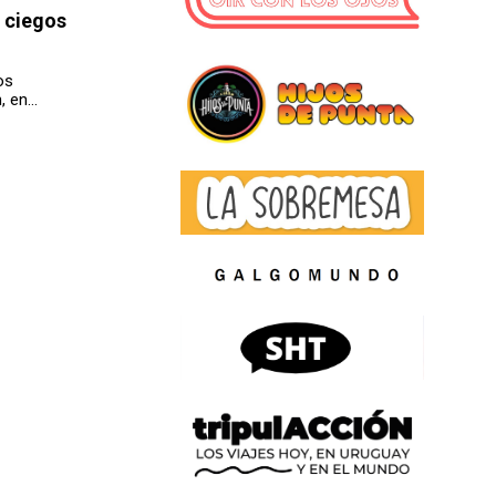
 ciegos
os
n, en…