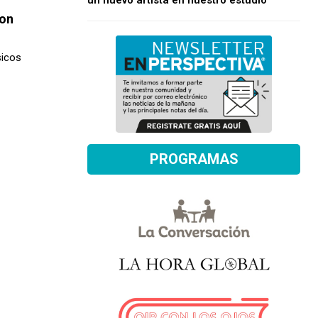
un nuevo artista en nuestro estudio
ton
sicos
PROGRAMAS