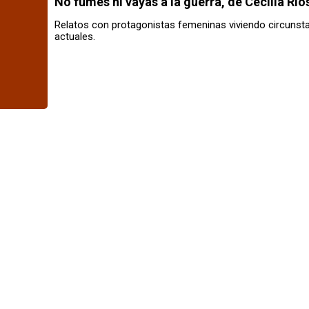
No fumes ni vayas a la guerra
, de Cecilia Río
Relatos con protagonistas femeninas viviendo circunst
actuales.