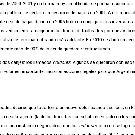
s de 2000-2001 y en forma muy simplificada se podría resumir así…
uda pública, se declaró en cesación de pagos en 2001. A diferencia 
nte dejó de pagar. Recién en 2005 hubo un canje para los inversore
os vencimientos- canjearon los bonos defaulteados por nuevos bon
ctativa de terminar cobrando más adelante. En 2010 se abrió un seg
almente más de 90% de la deuda quedara reestructurada.
s dos canjes: los llamados
holdouts
. Algunos se quedaron con esos
un volumen importante, iniciaron acciones legales para que Argentin
 podría decirse que todo tomó un nuevo color cuando ese juez, en E
a deuda vigente (la de los bonistas que sí habían entrado en los ca
orzó una instancia negociadora con los
holdouts
, pero no se logró 
ecipitó que Argentina entrara nuevamente en default en 2014, porqu