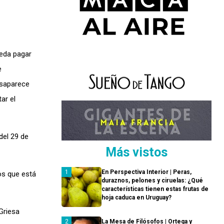
ueda pagar
e
desaparece
ar el
del 29 de
Más vistos
En Perspectiva Interior | Peras,
os que está
duraznos, pelones y ciruelas: ¿Qué
características tienen estas frutas de
hoja caduca en Uruguay?
Griesa
La Mesa de Filósofos | Ortega y