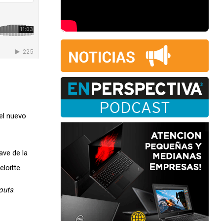
el nuevo
ave de la
loitte.
outs
.