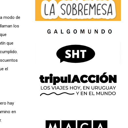
 (a modo de
 llaman los
 que
tín que
ncumplido.
descuentos
ue el
pero hay
camino en
.