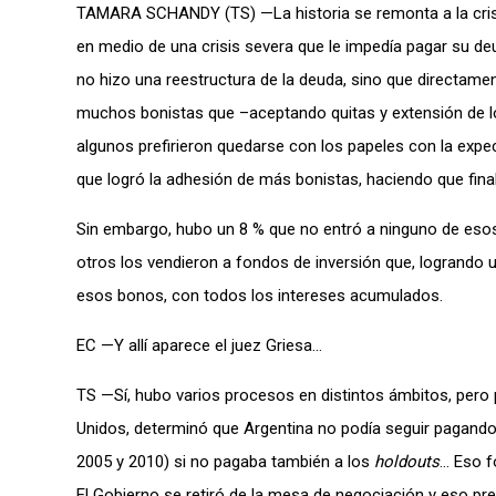
TAMARA SCHANDY (TS) —La historia se remonta a la crisi
en medio de una crisis severa que le impedía pagar su de
no hizo una reestructura de la deuda, sino que directame
muchos bonistas que –aceptando quitas y extensión de l
algunos prefirieron quedarse con los papeles con la expe
que logró la adhesión de más bonistas, haciendo que fin
Sin embargo, hubo un 8 % que no entró a ninguno de eso
otros los vendieron a fondos de inversión que, logrando 
esos bonos, con todos los intereses acumulados.
EC —Y allí aparece el juez Griesa…
TS —Sí, hubo varios procesos en distintos ámbitos, pero
Unidos, determinó que Argentina no podía seguir pagando l
2005 y 2010) si no pagaba también a los
holdouts
… Eso f
El Gobierno se retiró de la mesa de negociación y eso pr