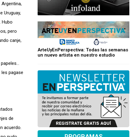
 Argentina,
de Uruguay,
s… Hubo
os, pero
undo canje,
ArteUyEnPerspectiva: Todas las semanas
un nuevo artista en nuestro estudio
 papeles…
a les pagase
stados
njes de
un acuerdo.
PROGRAMAS
e no pudo