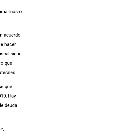
rama más o
un acuerdo
ue hacer
iscal sigue
go que
terales.
se que
010. Hay
 de deuda
e,