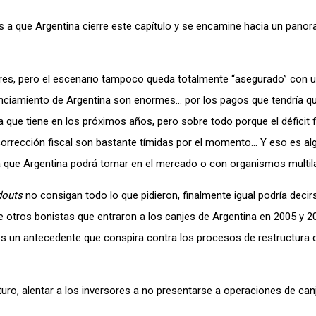
 que Argentina cierre este capítulo y se encamine hacia un pano
res, pero el escenario tampoco queda totalmente “asegurado” con 
anciamiento de Argentina son enormes… por los pagos que tendría q
 que tiene en los próximos años, pero sobre todo porque el déficit f
orrección fiscal son bastante tímidas por el momento… Y eso es al
a que Argentina podrá tomar en el mercado o con organismos multila
douts
no consigan todo lo que pidieron, finalmente igual podría decir
e otros bonistas que entraron a los canjes de Argentina en 2005 y 2
 es un antecedente que conspira contra los procesos de restructura
uro, alentar a los inversores a no presentarse a operaciones de canj