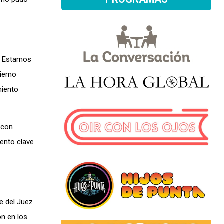
s. Estamos
bierno
miento
a con
mento clave
e del Juez
on en los