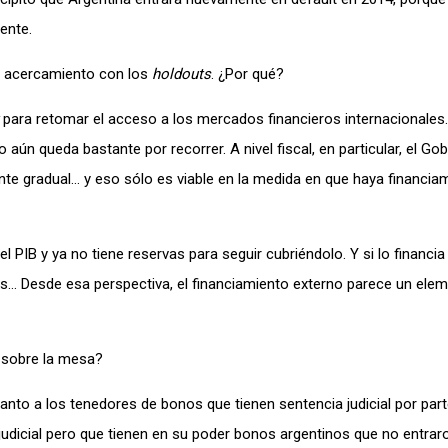
ente.
o acercamiento con los
holdouts
. ¿Por qué?
para retomar el acceso a los mercados financieros internacionale
ún queda bastante por recorrer. A nivel fiscal, en particular, el Go
te gradual… y eso sólo es viable en la medida en que haya financia
l PIB y ya no tiene reservas para seguir cubriéndolo. Y si lo financi
ás… Desde esa perspectiva, el financiamiento externo parece un ele
 sobre la mesa?
to a los tenedores de bonos que tienen sentencia judicial por part
udicial pero que tienen en su poder bonos argentinos que no entrar