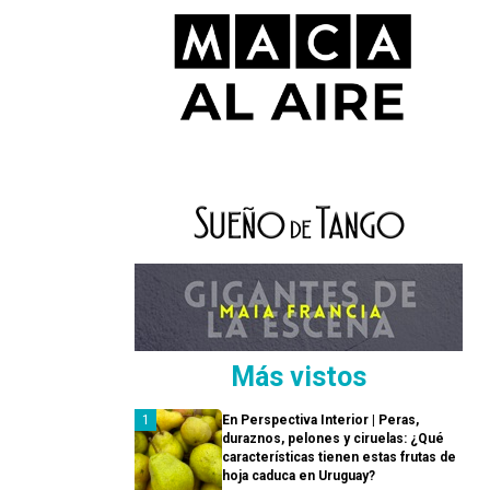
Más vistos
En Perspectiva Interior | Peras,
duraznos, pelones y ciruelas: ¿Qué
características tienen estas frutas de
hoja caduca en Uruguay?