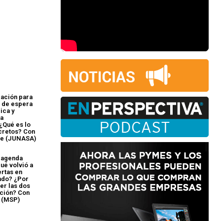
ación para
 de espera
ica y
 a
¿Qué es lo
cretos? Con
re (JUNASA)
 agenda
qué volvió a
ertas en
ndo? ¿Por
er las dos
ación? Con
 (MSP)