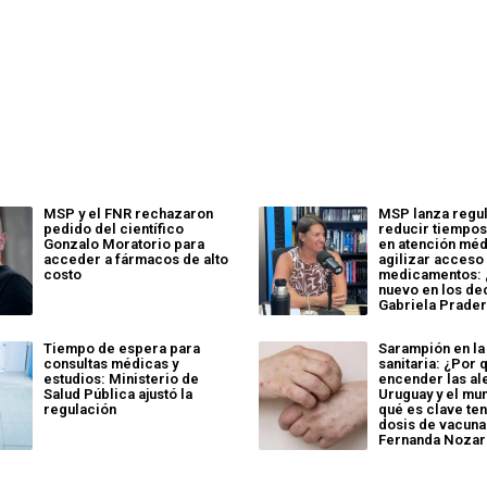
MSP y el FNR rechazaron
MSP lanza regul
pedido del científico
reducir tiempos
Gonzalo Moratorio para
en atención méd
acceder a fármacos de alto
agilizar acceso
costo
medicamentos: 
nuevo en los de
Gabriela Prade
Tiempo de espera para
Sarampión en la
consultas médicas y
sanitaria: ¿Por 
estudios: Ministerio de
encender las al
Salud Pública ajustó la
Uruguay y el mu
regulación
qué es clave ten
dosis de vacun
Fernanda Nozar