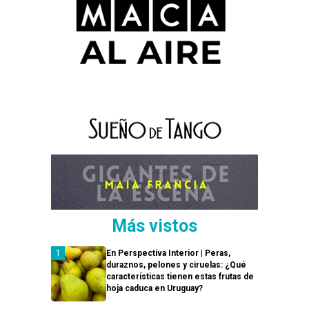
Más vistos
En Perspectiva Interior | Peras,
duraznos, pelones y ciruelas: ¿Qué
características tienen estas frutas de
hoja caduca en Uruguay?