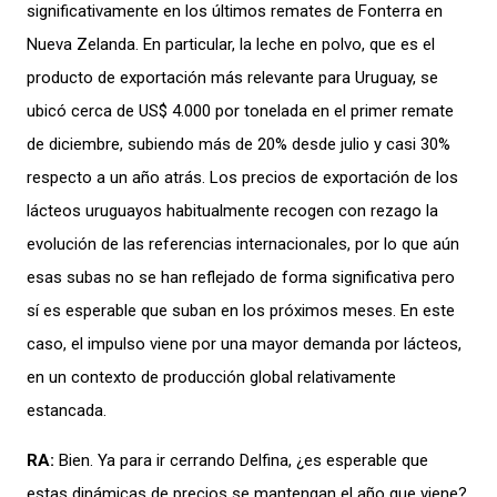
significativamente
en los
últimos
remates de
Fonterra
en
Nueva Zelanda. En particular, la leche en polvo
,
que es el
producto de exportación más relevante para Uruguay
, se
ubicó cerca de US$ 4.000 por tonelada en el primer remate
de diciembre, subiendo más de 20% desde julio y casi 30%
respecto a un año atrás. Los
precios
de
exportación
de los
lácteos uruguayos habitualmente recogen con rezago la
evolución de las referencias internacionales, por lo que aún
esas subas no se han reflejado de forma significativa pero
sí es espera
ble que suban en los próximos meses
.
En este
caso
,
el impulso viene por una mayor demanda por lácteos,
en un contexto de producción global relativamente
estancada
.
RA:
Bien
. Ya para ir cerrando Delfina, ¿es esperable que
estas dinámicas de precios se mantengan el año que viene?