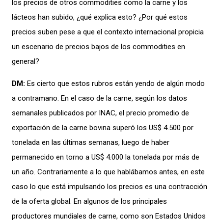
los precios de otros commodities
como la carne y los
lácteos
han subido, ¿qué explica esto?
¿
Por qué estos
precios suben pe
se
a que e
l contexto internacional propicia
un escenario de precios bajos de los commodities
en
general?
DM:
Es cierto que estos rubros están yendo de algún modo
a contramano.
En el caso de la car
ne
,
s
egún los datos
semanales publicados por INAC, el precio promedio de
exportación
de la
carne
bovina superó los US$ 4.500 por
tonelada en las últimas semanas, luego de haber
permanecido en torno a US$ 4.000
la tonelada
por más de
un año. Contrariamente a lo que hablábamos antes, en este
caso lo que está impulsando los precios es una contracción
de la oferta global
.
E
n
algunos de los
principales
productores mundiales de carne, como son Estados Unidos