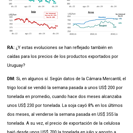
RA:
¿Y estas evoluciones se han reflejado también en
caídas para los precios de los
productos exportados por
Uruguay
?
DM:
Si
, e
n algunos
sí
.
Según datos de la C
ámara
M
ercantil
, el
trigo local se vendió la semana pasada a unos US$ 200 por
tonelada en promedio, cuando hace dos meses alcanzaba
unos US$ 230 por tonelada
.
La soja cayó 8% en los últimos
dos meses, al venderse la semana pasada en US$ 355 la
tonelada.
A su vez, el precio de exportación de la celulosa
bajó desde unos US$ 700
la tonelada en julio y agosto a