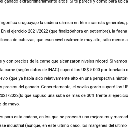
l ganado extraordinariamente altos. Si te parece y como para ubica
rigorífica uruguaya,o la cadena cárnica en términosmás generales, 
En el ejercicio 2021/2022 (que finalizóahora en setiembre), la faena
llones de cabezas, que esun nivel realmente muy alto, sólo menor 
y con precios de la carne que alcanzaron niveles récord. Si vamos 
e la carne (según datos de INAC) superó los US$ 5.000 por tonelada 
evio (que ya había sido relativamente alto en una perspectiva históri
s precios del ganado. Concretamente, el novillo gordo superó los U
 2021/2022(lo que supuso una suba de más de 30% frente al ejercicio
co de mayo.
ales para esta cadena, en los que se procesó una mejora muy marcad
fase industrial (aunque, en este último caso, los márgenes del último 