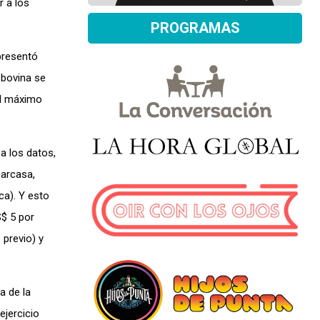
r a los
PROGRAMAS
presentó
 bovina se
al máximo
a los datos,
carcasa,
ca). Y esto
S$ 5 por
 previo) y
a de la
ejercicio