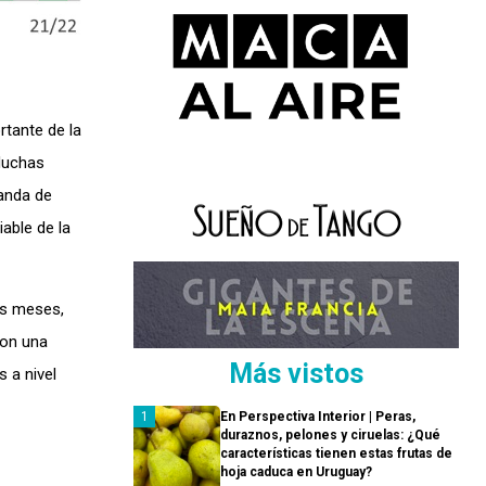
rtante de la
 Muchas
anda de
able de la
os meses,
con una
Más vistos
 a nivel
En Perspectiva Interior | Peras,
duraznos, pelones y ciruelas: ¿Qué
características tienen estas frutas de
hoja caduca en Uruguay?