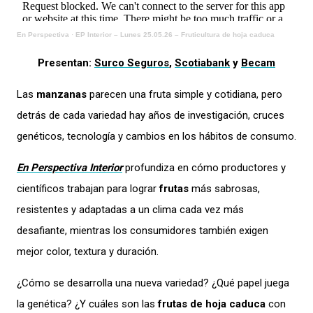
En Perspectiva
·
EP Interior – Lunes 25.05.26 – Fruticultura de hoja caduca
Presentan:
Surco Seguros
,
Scotiabank
y
Becam
Las
manzanas
parecen una fruta simple y cotidiana, pero
detrás de cada variedad hay años de investigación, cruces
genéticos, tecnología y cambios en los hábitos de consumo.
En Perspectiva Interior
profundiza en cómo productores y
científicos trabajan para lograr
frutas
más sabrosas,
resistentes y adaptadas a un clima cada vez más
desafiante, mientras los consumidores también exigen
mejor color, textura y duración.
¿Cómo se desarrolla una nueva variedad? ¿Qué papel juega
la genética? ¿Y cuáles son las
frutas de hoja caduca
con