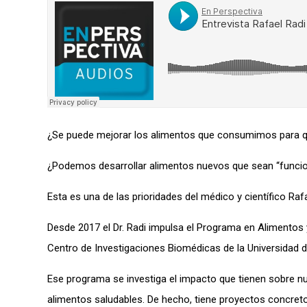
¿Se puede mejorar l
os alimentos
que consumimos para q
¿Podemos desarrollar alimentos
nuevos
que sean “funcio
Est
a
es una de las
prioridades d
el médico y científico Ra
Desde 2017
el Dr.
Radi impulsa el Programa en Alimentos 
Centro de Investigaciones Biomédicas de la Universidad de 
E
se p
rograma
se
investiga el impacto que
tienen sobre n
ali
mentos saludables
. De hecho,
tiene proyectos concre