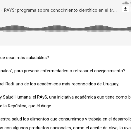
ue sea
n
más saludable
s
?
nales”,
para prevenir enfermedades o retrasar el envejecimiento?
fael Radi, uno de los académicos más reconocidos de Uruguay.
y Salud Humana, el P
AyS
, una
iniciativa académica que
tiene como 
la República, que él dirige.
uestra salud los alimentos que consumimos
y trabaja en el desarroll
tos
con
algunos
productos nacionales, como
el aceite de
oliva, la uva