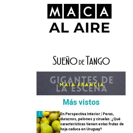
Más vistos
En Perspectiva Interior | Peras,
duraznos, pelones y ciruelas: ¿Qué
características tienen estas frutas de
hoja caduca en Uruguay?