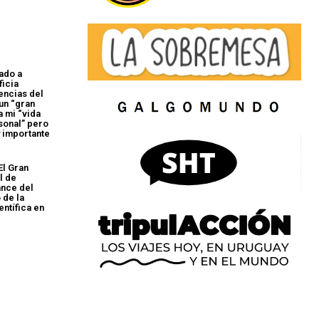
tado a
ficia
encias del
un “gran
a mi “vida
sonal” pero
 importante
El Gran
l de
ance del
 de la
entífica en