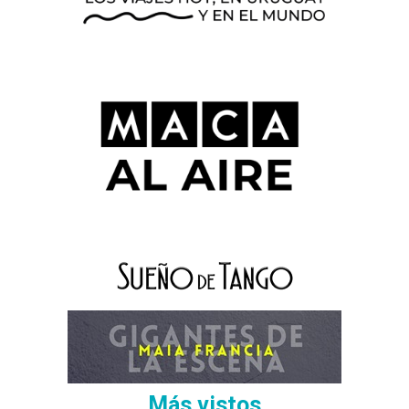
Más vistos