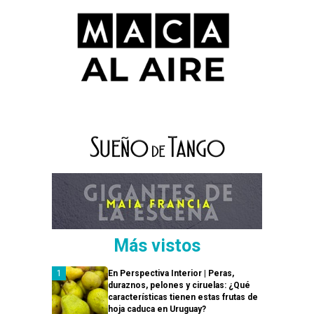
Más vistos
En Perspectiva Interior | Peras,
duraznos, pelones y ciruelas: ¿Qué
características tienen estas frutas de
hoja caduca en Uruguay?