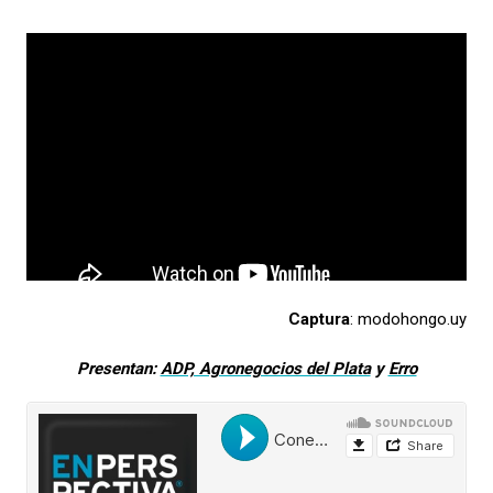
Captura
: modohongo.uy
Presentan:
ADP, Agronegocios del Plata
y
Erro