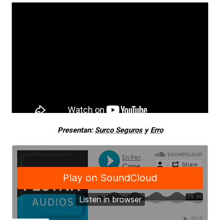
Presentan:
Surco Seguros
y
Erro