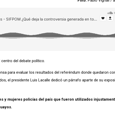
Foto:
Pablo Vignali /
 centro del debate político
.
ensa para evaluar los resultados del referéndum donde quedaron c
dos,
el pre
sidente Luis Lacalle dedicó un párrafo aparte de su expos
s y mujeres policías del país que fueron utilizados injustamen
guayos.