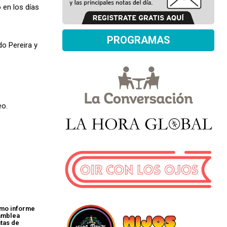
 en los días
PROGRAMAS
do Pereira y
eo.
timo informe
samblea
tas de