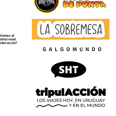
ímites al
titucional
sideración?