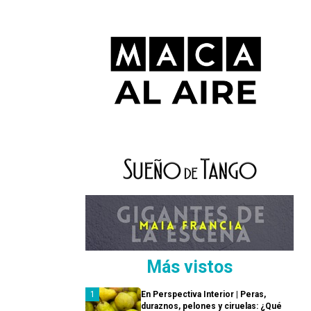
Más vistos
En Perspectiva Interior | Peras,
duraznos, pelones y ciruelas: ¿Qué