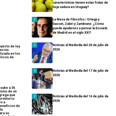
características tienen estas frutas de
hoja caduca en Uruguay?
La Mesa de Filósofos | Ortega y
Gasset, Zubiri y Zambrano: ¿Cómo
puede ayudarnos a pensar la Escuela
de Madrid en el siglo XXI?
Noticias al Mediodía del 20 de julio de
yecto de ley
2026
ención
izada en los
blicos de
Noticias al Mediodía del 17 de julio de
2026
 sube a 35
nimo de un
grega que
Noticias al Mediodía del 16 de julio de
ormitorio:
2026
lo a
eneficios de
da
ara su