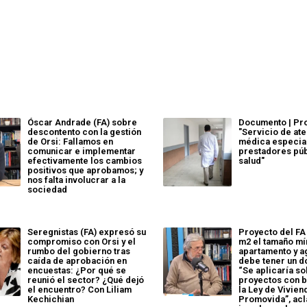
Óscar Andrade (FA) sobre
Documento | Pro
descontento con la gestión
"Servicio de at
de Orsi: Fallamos en
médica especial
comunicar e implementar
prestadores pú
efectivamente los cambios
salud"
positivos que aprobamos; y
nos falta involucrar a la
sociedad
Seregnistas (FA) expresó su
Proyecto del FA
compromiso con Orsi y el
m2 el tamaño mí
rumbo del gobierno tras
apartamento y a
caída de aprobación en
debe tener un d
encuestas: ¿Por qué se
“Se aplicaría so
reunió el sector? ¿Qué dejó
proyectos con b
el encuentro? Con Liliam
la Ley de Vivien
Kechichian
Promovida”, acl