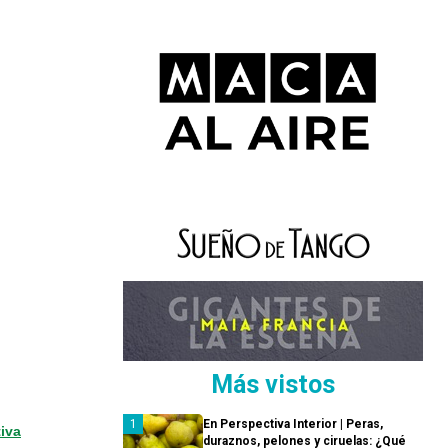
Más vistos
En Perspectiva Interior | Peras,
iva
duraznos, pelones y ciruelas: ¿Qué