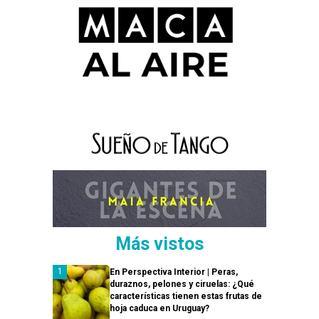
Más vistos
En Perspectiva Interior | Peras,
duraznos, pelones y ciruelas: ¿Qué
características tienen estas frutas de
hoja caduca en Uruguay?