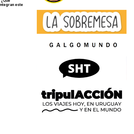
: ¿Qué
integran este