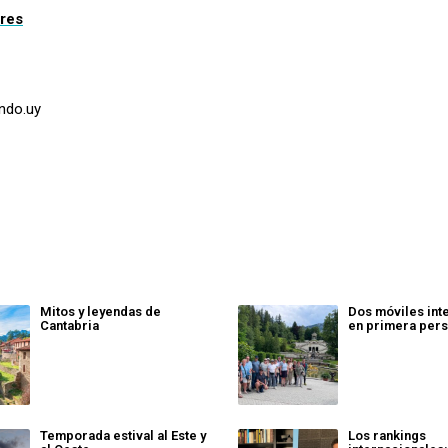
ores
undo.uy
Mitos y leyendas de
Dos móviles int
Cantabria
en primera per
Temporada estival al Este y
Los rankings