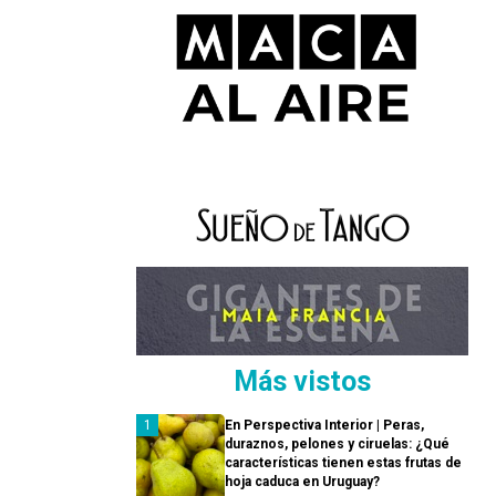
Más vistos
En Perspectiva Interior | Peras,
duraznos, pelones y ciruelas: ¿Qué
características tienen estas frutas de
hoja caduca en Uruguay?