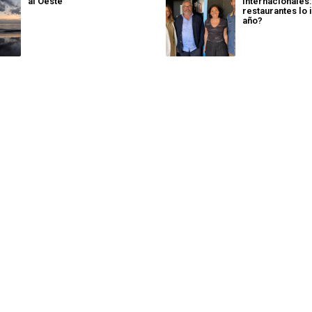
al Oeste
internacionales
restaurantes lo 
año?