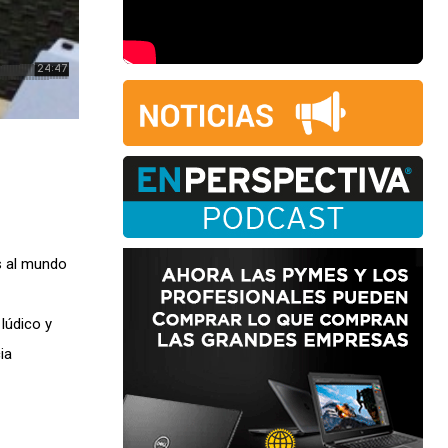
s al mundo
lúdico y
ia