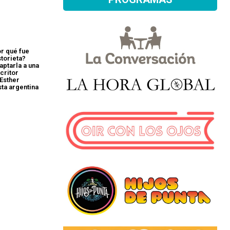
or qué fue
storieta?
aptarla a una
critor
 Esther
sta argentina