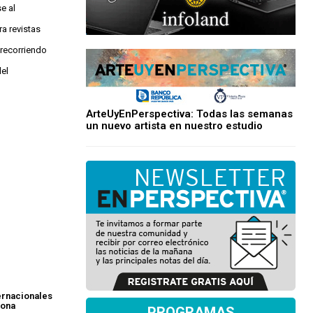
e al
a revistas
 recorriendo
del
ArteUyEnPerspectiva: Todas las semanas
un nuevo artista en nuestro estudio
ernacionales
sona
PROGRAMAS