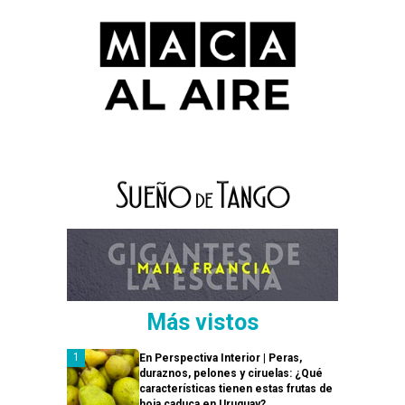
Más vistos
En Perspectiva Interior | Peras,
duraznos, pelones y ciruelas: ¿Qué
características tienen estas frutas de
hoja caduca en Uruguay?